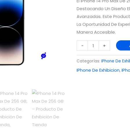
El IPhone 14 Pro Max De 
De
Destacando Un Diseño El
Exhibición
Avanzadas. Este Producto
Cantidad
La Oportunidad De Exper
Manera Accesible.
-
+
Categorías:
IPhone De Exhi
IPhone De Exhibicion
,
IPh