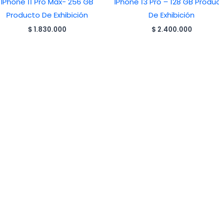
IPhone 11 Pro Max- 256 GB
IPhone 13 Pro – 128 GB Produ
Producto De Exhibición
De Exhibición
$
1.830.000
$
2.400.000