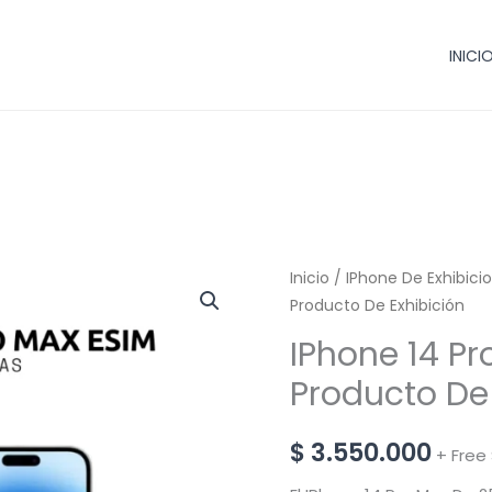
INICI
IPhone
Inicio
/
IPhone De Exhibici
Producto De Exhibición
14
Pro
IPhone 14 P
Max
Producto De 
-
256
$
3.550.000
+ Free
GB
Producto