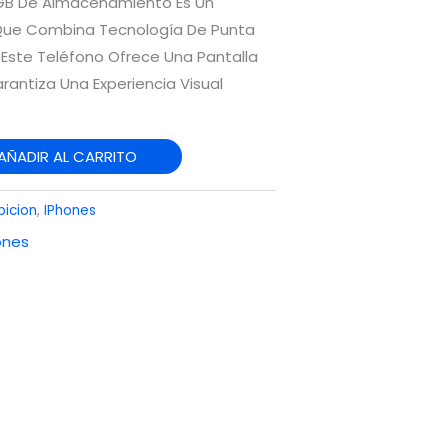
2 GB De Almacenamiento Es Un
 Que Combina Tecnología De Punta
 Este Teléfono Ofrece Una Pantalla
rantiza Una Experiencia Visual
AÑADIR AL CARRITO
bicion
,
IPhones
ones