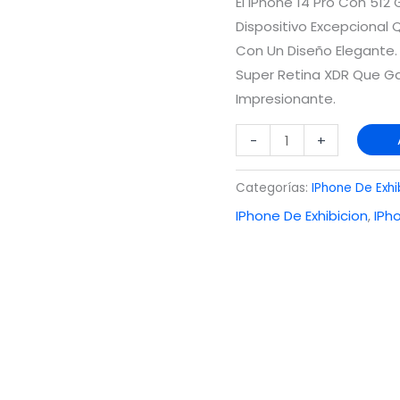
El IPhone 14 Pro Con 51
De
Dispositivo Excepcional
Exhibición
Con Un Diseño Elegante.
Cantidad
Super Retina XDR Que Ga
Impresionante.
-
+
Categorías:
IPhone De Exhi
IPhone De Exhibicion
,
IPh