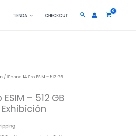
ESIM
Buscar
-
O
TIENDA
CHECKOUT
512
GB
Producto
De
Exhibición
Cantidad
on
/ IPhone 14 Pro ESIM – 512 GB
o ESIM – 512 GB
Exhibición
hipping