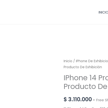
INICI
IPhone
Inicio
/
IPhone De Exhibici
Producto De Exhibición
14
Pro
IPhone 14 Pr
ESIM
Producto De 
-
512
$
3.110.000
+ Free S
GB
Producto