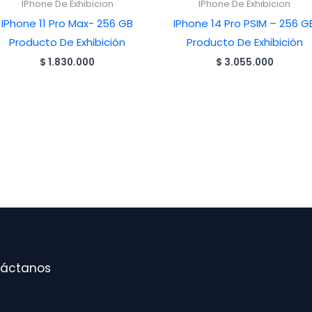
IPhone De Exhibicion
IPhone De Exhibicion
IPhone 11 Pro Max- 256 GB
IPhone 14 Pro PSIM – 256 G
Producto De Exhibición
Producto De Exhibición
$
1.830.000
$
3.055.000
áctanos