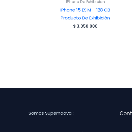
IPhone De Exhibicion
IPhone 15 ESIM – 128 GB
Producto De Exhibición
$
3.050.000
Somos Supernoova :
Cont