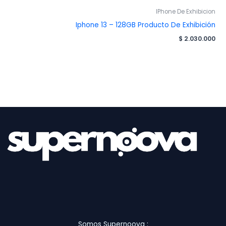
IPhone De Exhibicion
Iphone 13 – 128GB Producto De Exhibición
$
2.030.000
Somos Supernoova :