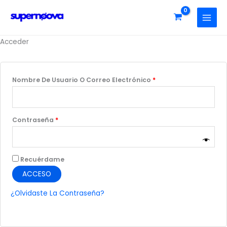
Ir
Obligatorio
Obligatorio
Al
Contenido
Acceder
Nombre De Usuario O Correo Electrónico
*
Contraseña
*
Recuérdame
ACCESO
¿Olvidaste La Contraseña?